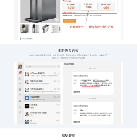
全语种覆盖
子语
覆盖全球114种语言
一种
点
语种涵盖全球五大
114
洲，114种互联网人
点，
类通用语言，真正做
更广
到全球业务布局
询盘
产品区间价展示
询盘
按不同产品数量显示
有询
价格区间
发送
阶梯式展示采购价
当用