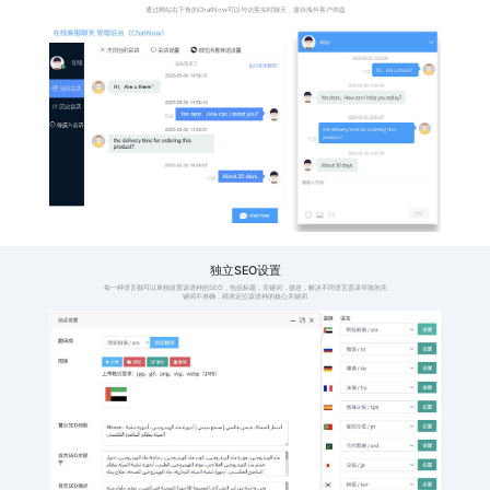
格，避免产品价格显
时，
示过高或者过低
件并
114