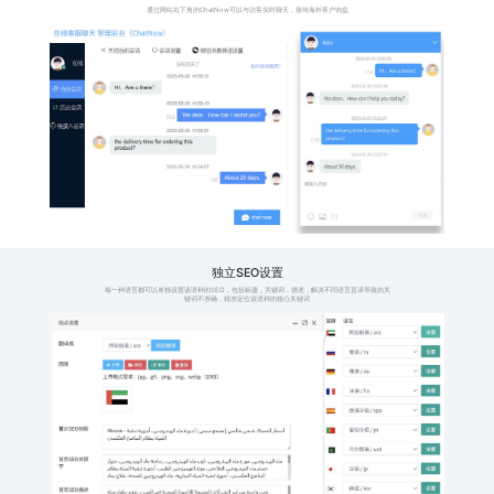
格，避免产品价格显
时，
示过高或者过低
件并
114