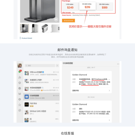
全语种覆盖
子语
覆盖全球114种语言
一种
点
语种涵盖全球五大
114
洲，114种互联网人
点，
类通用语言，真正做
更广
到全球业务布局
询盘
产品区间价展示
询盘
按不同产品数量显示
有询
价格区间
发送
阶梯式展示采购价
当用